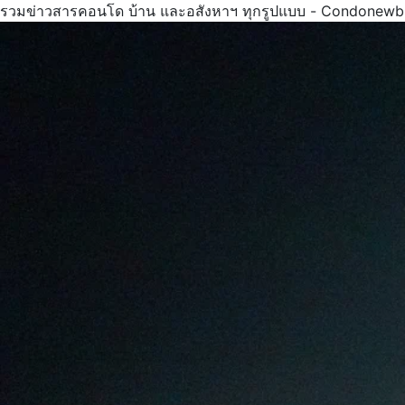
รวมข่าวสารคอนโด บ้าน และอสังหาฯ ทุกรูปแบบ - Condonewb