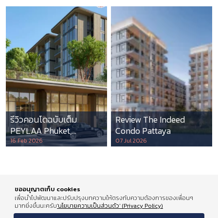
รีวิวคอนโดฉบับเต็ม
Review The Indeed
PEYLAA Phuket,
Condo Pattaya
Autograph Collection
16 Feb 2026
07 Jul 2026
Residences แห่งแรกใน
เอเชีย ที่บริหารโดย
Marriott International
ขออนุญาตเก็บ cookies
เพื่อนำไปพัฒนาและปรับปรุงบทความให้ตรงกับความต้องการของเพื่อนๆ
มากยิ่งขึ้นนะครับ
'นโยบายความเป็นส่วนตัว' (Privacy Policy)