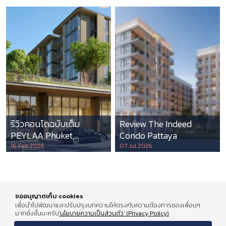
รีวิวคอนโดฉบับเต็ม
Review The Indeed
PEYLAA Phuket,
Condo Pattaya
Autograph Collection
16 Feb 2026
07 Jul 2026
Residences แห่งแรกใน
เอเชีย ที่บริหารโดย
Marriott International
ขออนุญาตเก็บ cookies
เพื่อนำไปพัฒนาและปรับปรุงบทความให้ตรงกับความต้องการของเพื่อนๆ
มากยิ่งขึ้นนะครับ
'นโยบายความเป็นส่วนตัว' (Privacy Policy)