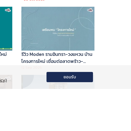
ใหม่
รีวิว Moden รามอินทรา-วงแหวน บ้าน
โครงการใหม่ เชื่อมต่อลาดพร้าว-
พระราม 9
12 Sep 2025
ยอมรับ
icy)
อนโด
รีวิว Phyll Phahol 59 Station คอน
าลัย
โดใหม่ติดรถไฟฟ้า จาก Central