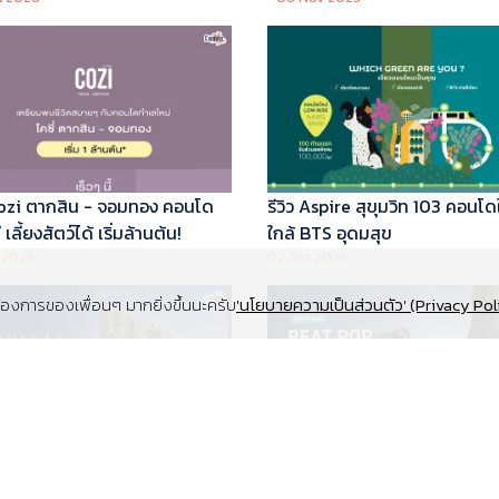
 Cozi ตากสิน - จอมทอง คอนโด
รีวิว Aspire สุขุมวิท 103 คอนโด
เลี้ยงสัตว์ได้ เริ่มล้านต้น!
ใกล้ BTS อุดมสุข
 2025
02 Oct 2025
งการของเพื่อนๆ มากยิ่งขึ้นนะครับ
'นโยบายความเป็นส่วนตัว' (Privacy Pol
Supalai Elite สุขุมวิท 39 คอนโด
รีวิว Beat Pop รัชดา-เกษตร ค
y ทำเล Super Prime ที่จอดรถ
Low Rise Pet Friendly ใกล้มห