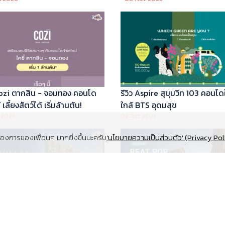
 Cozi ตากสิน - จอมทอง คอนโด
รีวิว Aspire สุขุมวิท 103 คอนโด
เลี้ยงสัตว์ได้ เริ่มล้านต้น!
ใกล้ BTS อุดมสุข
 2025
02 Oct 2025
งการของเพื่อนๆ มากยิ่งขึ้นนะครับ
'นโยบายความเป็นส่วนตัว' (Privacy Pol
Supalai Elite สุขุมวิท 39 คอนโด
รีวิว Beat Pop รัชดา-เกษตร ค
y ทำเล Super Prime ที่จอดรถ
Low Rise Pet Friendly ใกล้มห