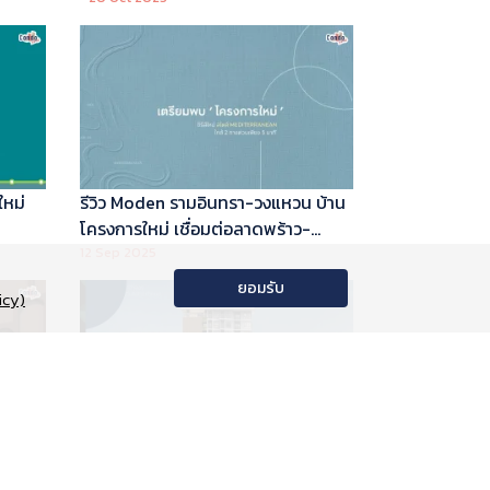
ใหม่
รีวิว Moden รามอินทรา-วงแหวน บ้าน
โครงการใหม่ เชื่อมต่อลาดพร้าว-
พระราม 9
12 Sep 2025
ยอมรับ
icy)
อนโด
รีวิว Phyll Phahol 59 Station คอน
าลัย
โดใหม่ติดรถไฟฟ้า จาก Central