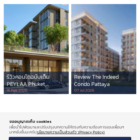
รีวิวคอนโดฉบับเต็ม
Review The Indeed
PEYLAA Phuket,
Condo Pattaya
Autograph Collection
16 Feb 2026
07 Jul 2026
Residences แห่งแรกใน
เอเชีย ที่บริหารโดย
Marriott International
ขออนุญาตเก็บ cookies
เพื่อนำไปพัฒนาและปรับปรุงบทความให้ตรงกับความต้องการของเพื่อนๆ
มากยิ่งขึ้นนะครับ
'นโยบายความเป็นส่วนตัว' (Privacy Policy)