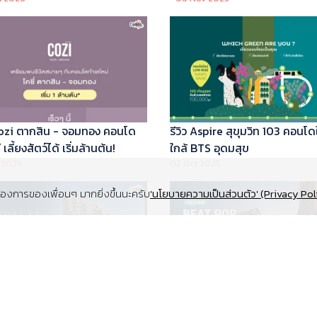
 Cozi ตากสิน - จอมทอง คอนโด
รีวิว Aspire สุขุมวิท 103 คอนโด
เลี้ยงสัตว์ได้ เริ่มล้านต้น!
ใกล้ BTS อุดมสุข
 2025
02 Oct 2025
งการของเพื่อนๆ มากยิ่งขึ้นนะครับ
'นโยบายความเป็นส่วนตัว' (Privacy Pol
Supalai Elite สุขุมวิท 39 คอนโด
รีวิว Beat Pop รัชดา-เกษตร ค
y ทำเล Super Prime ที่จอดรถ
Low Rise Pet Friendly ใกล้มห