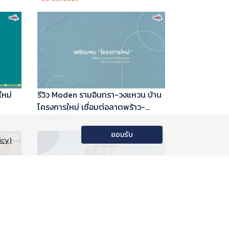
ใหม่
รีวิว Moden รามอินทรา-วงแหวน บ้าน
โครงการใหม่ เชื่อมต่อลาดพร้าว-
พระราม 9
12 Sep 2025
ยอมรับ
icy)
อนโด
รีวิว Phyll Phahol 59 Station คอน
าลัย
โดใหม่ติดรถไฟฟ้า จาก Central