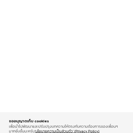
รีวิวคอนโดฉบับเต็ม
Review The Indeed
PEYLAA Phuket,
Condo Pattaya
Autograph Collection
16 Feb 2026
07 Jul 2026
Residences แห่งแรกใน
เอเชีย ที่บริหารโดย
Marriott International
ขออนุญาตเก็บ cookies
เพื่อนำไปพัฒนาและปรับปรุงบทความให้ตรงกับความต้องการของเพื่อนๆ
มากยิ่งขึ้นนะครับ
'นโยบายความเป็นส่วนตัว' (Privacy Policy)