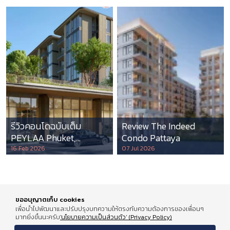
รีวิวคอนโดฉบับเต็ม
Review The Indeed
PEYLAA Phuket,
Condo Pattaya
Autograph Collection
16 Feb 2026
07 Jul 2026
Residences แห่งแรกใน
เอเชีย ที่บริหารโดย
Marriott International
ขออนุญาตเก็บ cookies
เพื่อนำไปพัฒนาและปรับปรุงบทความให้ตรงกับความต้องการของเพื่อนๆ
มากยิ่งขึ้นนะครับ
'นโยบายความเป็นส่วนตัว' (Privacy Policy)