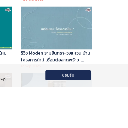
ใหม่
รีวิว Moden รามอินทรา-วงแหวน บ้าน
โครงการใหม่ เชื่อมต่อลาดพร้าว-
พระราม 9
12 Sep 2025
ยอมรับ
icy)
อนโด
รีวิว Phyll Phahol 59 Station คอน
าลัย
โดใหม่ติดรถไฟฟ้า จาก Central