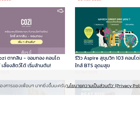
 Cozi ตากสิน - จอมทอง คอนโด
รีวิว Aspire สุขุมวิท 103 คอนโด
เลี้ยงสัตว์ได้ เริ่มล้านต้น!
ใกล้ BTS อุดมสุข
 2025
02 Oct 2025
งการของเพื่อนๆ มากยิ่งขึ้นนะครับ
'นโยบายความเป็นส่วนตัว' (Privacy Pol
Supalai Elite สุขุมวิท 39 คอนโด
รีวิว Beat Pop รัชดา-เกษตร ค
y ทำเล Super Prime ที่จอดรถ
Low Rise Pet Friendly ใกล้มห