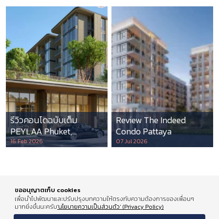
รีวิวคอนโดฉบับเต็ม
Review The Indeed
PEYLAA Phuket,
Condo Pattaya
Autograph Collection
16 Feb 2026
07 Jul 2026
Residences แห่งแรกใน
เอเชีย ที่บริหารโดย
Marriott International
ขออนุญาตเก็บ cookies
เพื่อนำไปพัฒนาและปรับปรุงบทความให้ตรงกับความต้องการของเพื่อนๆ
มากยิ่งขึ้นนะครับ
'นโยบายความเป็นส่วนตัว' (Privacy Policy)