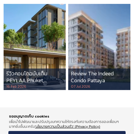
รีวิวคอนโดฉบับเต็ม
Review The Indeed
PEYLAA Phuket,
Condo Pattaya
Autograph Collection
16 Feb 2026
07 Jul 2026
Residences แห่งแรกใน
เอเชีย ที่บริหารโดย
Marriott International
ขออนุญาตเก็บ cookies
เพื่อนำไปพัฒนาและปรับปรุงบทความให้ตรงกับความต้องการของเพื่อนๆ
มากยิ่งขึ้นนะครับ
'นโยบายความเป็นส่วนตัว' (Privacy Policy)