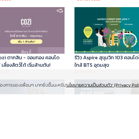
 Cozi ตากสิน - จอมทอง คอนโด
รีวิว Aspire สุขุมวิท 103 คอนโด
เลี้ยงสัตว์ได้ เริ่มล้านต้น!
ใกล้ BTS อุดมสุข
 2025
02 Oct 2025
งการของเพื่อนๆ มากยิ่งขึ้นนะครับ
'นโยบายความเป็นส่วนตัว' (Privacy Pol
Supalai Elite สุขุมวิท 39 คอนโด
รีวิว Beat Pop รัชดา-เกษตร ค
y ทำเล Super Prime ที่จอดรถ
Low Rise Pet Friendly ใกล้มห