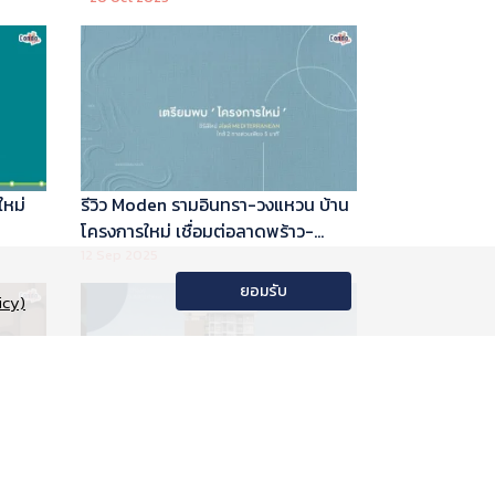
ใหม่
รีวิว Moden รามอินทรา-วงแหวน บ้าน
โครงการใหม่ เชื่อมต่อลาดพร้าว-
พระราม 9
12 Sep 2025
ยอมรับ
icy)
อนโด
รีวิว Phyll Phahol 59 Station คอน
าลัย
โดใหม่ติดรถไฟฟ้า จาก Central