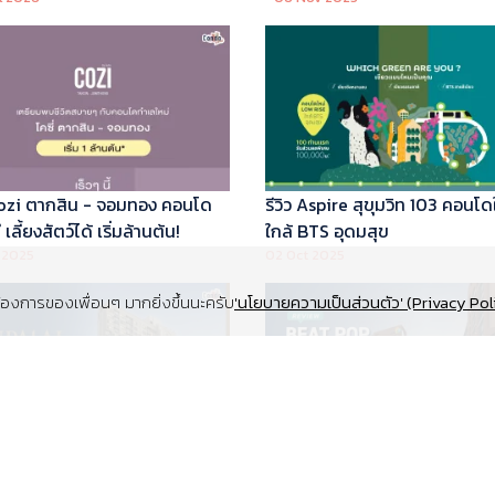
 Cozi ตากสิน - จอมทอง คอนโด
รีวิว Aspire สุขุมวิท 103 คอนโด
เลี้ยงสัตว์ได้ เริ่มล้านต้น!
ใกล้ BTS อุดมสุข
 2025
02 Oct 2025
งการของเพื่อนๆ มากยิ่งขึ้นนะครับ
'นโยบายความเป็นส่วนตัว' (Privacy Pol
Supalai Elite สุขุมวิท 39 คอนโด
รีวิว Beat Pop รัชดา-เกษตร ค
y ทำเล Super Prime ที่จอดรถ
Low Rise Pet Friendly ใกล้มห