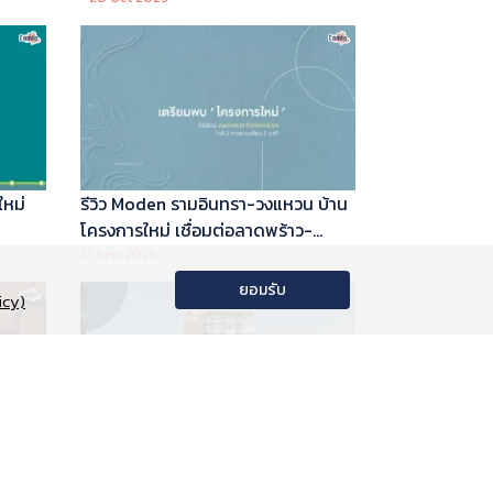
ใหม่
รีวิว Moden รามอินทรา-วงแหวน บ้าน
โครงการใหม่ เชื่อมต่อลาดพร้าว-
พระราม 9
12 Sep 2025
ยอมรับ
icy)
อนโด
รีวิว Phyll Phahol 59 Station คอน
าลัย
โดใหม่ติดรถไฟฟ้า จาก Central