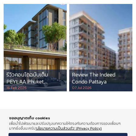
รีวิวคอนโดฉบับเต็ม
Review The Indeed
PEYLAA Phuket,
Condo Pattaya
Autograph Collection
16 Feb 2026
07 Jul 2026
Residences แห่งแรกใน
เอเชีย ที่บริหารโดย
Marriott International
ขออนุญาตเก็บ cookies
เพื่อนำไปพัฒนาและปรับปรุงบทความให้ตรงกับความต้องการของเพื่อนๆ
มากยิ่งขึ้นนะครับ
'นโยบายความเป็นส่วนตัว' (Privacy Policy)