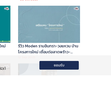
ใหม่
รีวิว Moden รามอินทรา-วงแหวน บ้าน
โครงการใหม่ เชื่อมต่อลาดพร้าว-
พระราม 9
12 Sep 2025
ยอมรับ
icy)
อนโด
รีวิว Phyll Phahol 59 Station คอน
าลัย
โดใหม่ติดรถไฟฟ้า จาก Central