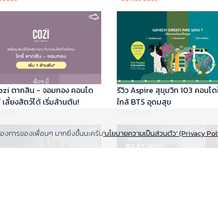
 Cozi ตากสิน - จอมทอง คอนโด
รีวิว Aspire สุขุมวิท 103 คอนโด
เลี้ยงสัตว์ได้ เริ่มล้านต้น!
ใกล้ BTS อุดมสุข
 2025
02 Oct 2025
งการของเพื่อนๆ มากยิ่งขึ้นนะครับ
'นโยบายความเป็นส่วนตัว' (Privacy Pol
Supalai Elite สุขุมวิท 39 คอนโด
รีวิว Beat Pop รัชดา-เกษตร ค
y ทำเล Super Prime ที่จอดรถ
Low Rise Pet Friendly ใกล้มห