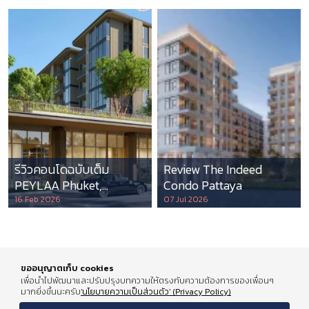
รีวิวคอนโดฉบับเต็ม
Review The Indeed
PEYLAA Phuket,
Condo Pattaya
Autograph Collection
16 Feb 2026
07 Jul 2026
Residences แห่งแรกใน
เอเชีย ที่บริหารโดย
Marriott International
ขออนุญาตเก็บ cookies
เพื่อนำไปพัฒนาและปรับปรุงบทความให้ตรงกับความต้องการของเพื่อนๆ
มากยิ่งขึ้นนะครับ
'นโยบายความเป็นส่วนตัว' (Privacy Policy)