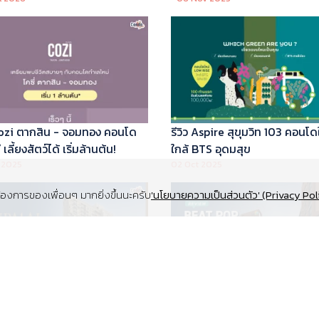
 Cozi ตากสิน - จอมทอง คอนโด
รีวิว Aspire สุขุมวิท 103 คอนโด
เลี้ยงสัตว์ได้ เริ่มล้านต้น!
ใกล้ BTS อุดมสุข
 2025
02 Oct 2025
งการของเพื่อนๆ มากยิ่งขึ้นนะครับ
'นโยบายความเป็นส่วนตัว' (Privacy Pol
Supalai Elite สุขุมวิท 39 คอนโด
รีวิว Beat Pop รัชดา-เกษตร ค
y ทำเล Super Prime ที่จอดรถ
Low Rise Pet Friendly ใกล้มห