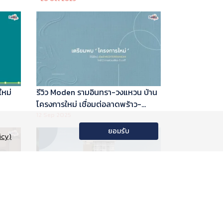
ใหม่
รีวิว Moden รามอินทรา-วงแหวน บ้าน
โครงการใหม่ เชื่อมต่อลาดพร้าว-
พระราม 9
12 Sep 2025
ยอมรับ
icy)
อนโด
รีวิว Phyll Phahol 59 Station คอน
าลัย
โดใหม่ติดรถไฟฟ้า จาก Central