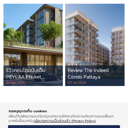
รีวิวคอนโดฉบับเต็ม
Review The Indeed
PEYLAA Phuket,
Condo Pattaya
Autograph Collection
16 Feb 2026
07 Jul 2026
Residences แห่งแรกใน
เอเชีย ที่บริหารโดย
Marriott International
ขออนุญาตเก็บ cookies
เพื่อนำไปพัฒนาและปรับปรุงบทความให้ตรงกับความต้องการของเพื่อนๆ
มากยิ่งขึ้นนะครับ
'นโยบายความเป็นส่วนตัว' (Privacy Policy)