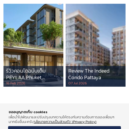
รีวิวคอนโดฉบับเต็ม
Review The Indeed
PEYLAA Phuket,
Condo Pattaya
Autograph Collection
16 Feb 2026
07 Jul 2026
Residences แห่งแรกใน
เอเชีย ที่บริหารโดย
Marriott International
ขออนุญาตเก็บ cookies
เพื่อนำไปพัฒนาและปรับปรุงบทความให้ตรงกับความต้องการของเพื่อนๆ
มากยิ่งขึ้นนะครับ
'นโยบายความเป็นส่วนตัว' (Privacy Policy)