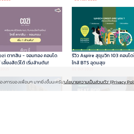
 Cozi ตากสิน - จอมทอง คอนโด
รีวิว Aspire สุขุมวิท 103 คอนโด
เลี้ยงสัตว์ได้ เริ่มล้านต้น!
ใกล้ BTS อุดมสุข
 2025
02 Oct 2025
งการของเพื่อนๆ มากยิ่งขึ้นนะครับ
'นโยบายความเป็นส่วนตัว' (Privacy Pol
Supalai Elite สุขุมวิท 39 คอนโด
รีวิว Beat Pop รัชดา-เกษตร ค
y ทำเล Super Prime ที่จอดรถ
Low Rise Pet Friendly ใกล้มห