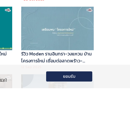
ใหม่
รีวิว Moden รามอินทรา-วงแหวน บ้าน
โครงการใหม่ เชื่อมต่อลาดพร้าว-
พระราม 9
12 Sep 2025
ยอมรับ
icy)
อนโด
รีวิว Phyll Phahol 59 Station คอน
าลัย
โดใหม่ติดรถไฟฟ้า จาก Central