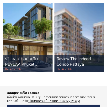
รีวิวคอนโดฉบับเต็ม
Review The Indeed
PEYLAA Phuket,
Condo Pattaya
Autograph Collection
16 Feb 2026
07 Jul 2026
Residences แห่งแรกใน
เอเชีย ที่บริหารโดย
Marriott International
ขออนุญาตเก็บ cookies
เพื่อนำไปพัฒนาและปรับปรุงบทความให้ตรงกับความต้องการของเพื่อนๆ
มากยิ่งขึ้นนะครับ
'นโยบายความเป็นส่วนตัว' (Privacy Policy)