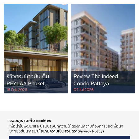
รีวิวคอนโดฉบับเต็ม
Review The Indeed
PEYLAA Phuket,
Condo Pattaya
Autograph Collection
16 Feb 2026
07 Jul 2026
Residences แห่งแรกใน
เอเชีย ที่บริหารโดย
Marriott International
ขออนุญาตเก็บ cookies
เพื่อนำไปพัฒนาและปรับปรุงบทความให้ตรงกับความต้องการของเพื่อนๆ
มากยิ่งขึ้นนะครับ
'นโยบายความเป็นส่วนตัว' (Privacy Policy)