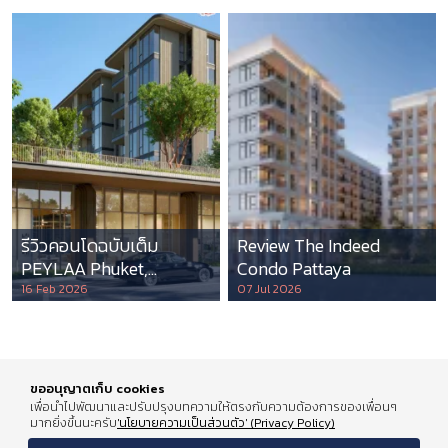
รีวิวคอนโดฉบับเต็ม
Review The Indeed
PEYLAA Phuket,
Condo Pattaya
Autograph Collection
16 Feb 2026
07 Jul 2026
Residences แห่งแรกใน
เอเชีย ที่บริหารโดย
Marriott International
ขออนุญาตเก็บ cookies
เพื่อนำไปพัฒนาและปรับปรุงบทความให้ตรงกับความต้องการของเพื่อนๆ
มากยิ่งขึ้นนะครับ
'นโยบายความเป็นส่วนตัว' (Privacy Policy)