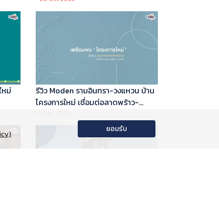
ใหม่
รีวิว Moden รามอินทรา-วงแหวน บ้าน
โครงการใหม่ เชื่อมต่อลาดพร้าว-
พระราม 9
12 Sep 2025
ยอมรับ
icy)
อนโด
รีวิว Phyll Phahol 59 Station คอน
าลัย
โดใหม่ติดรถไฟฟ้า จาก Central