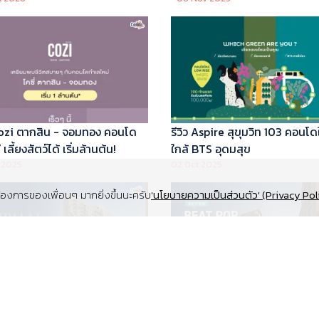
 Cozi ตากสิน - จอมทอง คอนโด
รีวิว Aspire สุขุมวิท 103 คอนโด
เลี้ยงสัตว์ได้ เริ่มล้านต้น!
ใกล้ BTS อุดมสุข
 2025
02 Oct 2025
งการของเพื่อนๆ มากยิ่งขึ้นนะครับ
'นโยบายความเป็นส่วนตัว' (Privacy Pol
Supalai Elite สุขุมวิท 39 คอนโด
รีวิว Beat Pop รัชดา-เกษตร ค
y ทำเล Super Prime ที่จอดรถ
Low Rise Pet Friendly ใกล้มห