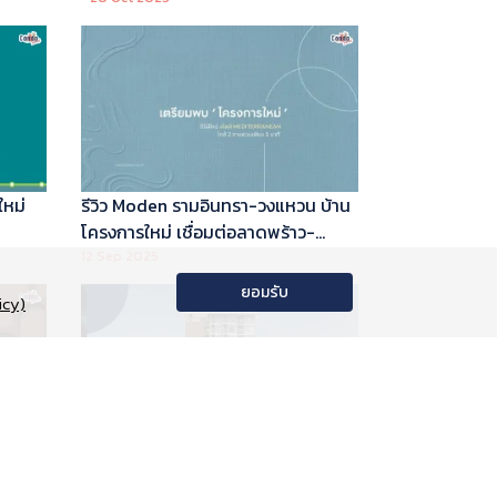
ใหม่
รีวิว Moden รามอินทรา-วงแหวน บ้าน
โครงการใหม่ เชื่อมต่อลาดพร้าว-
พระราม 9
12 Sep 2025
ยอมรับ
icy)
อนโด
รีวิว Phyll Phahol 59 Station คอน
าลัย
โดใหม่ติดรถไฟฟ้า จาก Central