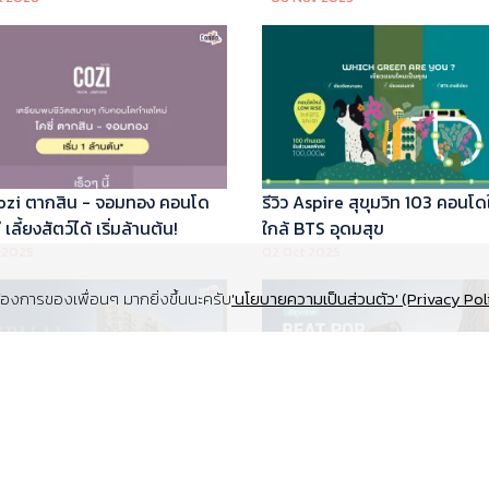
 Cozi ตากสิน - จอมทอง คอนโด
รีวิว Aspire สุขุมวิท 103 คอนโด
เลี้ยงสัตว์ได้ เริ่มล้านต้น!
ใกล้ BTS อุดมสุข
 2025
02 Oct 2025
งการของเพื่อนๆ มากยิ่งขึ้นนะครับ
'นโยบายความเป็นส่วนตัว' (Privacy Pol
Supalai Elite สุขุมวิท 39 คอนโด
รีวิว Beat Pop รัชดา-เกษตร ค
y ทำเล Super Prime ที่จอดรถ
Low Rise Pet Friendly ใกล้มห