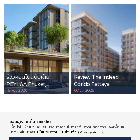
รีวิวคอนโดฉบับเต็ม
Review The Indeed
PEYLAA Phuket,
Condo Pattaya
Autograph Collection
16 Feb 2026
07 Jul 2026
Residences แห่งแรกใน
เอเชีย ที่บริหารโดย
Marriott International
ขออนุญาตเก็บ cookies
เพื่อนำไปพัฒนาและปรับปรุงบทความให้ตรงกับความต้องการของเพื่อนๆ
มากยิ่งขึ้นนะครับ
'นโยบายความเป็นส่วนตัว' (Privacy Policy)