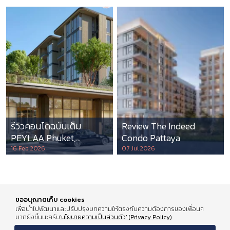
รีวิวคอนโดฉบับเต็ม
Review The Indeed
PEYLAA Phuket,
Condo Pattaya
Autograph Collection
16 Feb 2026
07 Jul 2026
Residences แห่งแรกใน
เอเชีย ที่บริหารโดย
Marriott International
ขออนุญาตเก็บ cookies
เพื่อนำไปพัฒนาและปรับปรุงบทความให้ตรงกับความต้องการของเพื่อนๆ
มากยิ่งขึ้นนะครับ
'นโยบายความเป็นส่วนตัว' (Privacy Policy)