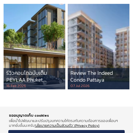
รีวิวคอนโดฉบับเต็ม
Review The Indeed
PEYLAA Phuket,
Condo Pattaya
Autograph Collection
16 Feb 2026
07 Jul 2026
Residences แห่งแรกใน
เอเชีย ที่บริหารโดย
Marriott International
ขออนุญาตเก็บ cookies
เพื่อนำไปพัฒนาและปรับปรุงบทความให้ตรงกับความต้องการของเพื่อนๆ
มากยิ่งขึ้นนะครับ
'นโยบายความเป็นส่วนตัว' (Privacy Policy)