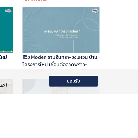
ใหม่
รีวิว Moden รามอินทรา-วงแหวน บ้าน
โครงการใหม่ เชื่อมต่อลาดพร้าว-
พระราม 9
12 Sep 2025
ยอมรับ
icy)
อนโด
รีวิว Phyll Phahol 59 Station คอน
าลัย
โดใหม่ติดรถไฟฟ้า จาก Central