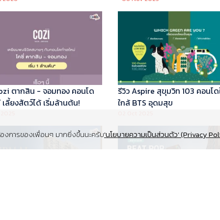
 Cozi ตากสิน - จอมทอง คอนโด
รีวิว Aspire สุขุมวิท 103 คอนโด
เลี้ยงสัตว์ได้ เริ่มล้านต้น!
ใกล้ BTS อุดมสุข
 2025
02 Oct 2025
งการของเพื่อนๆ มากยิ่งขึ้นนะครับ
'นโยบายความเป็นส่วนตัว' (Privacy Pol
Supalai Elite สุขุมวิท 39 คอนโด
รีวิว Beat Pop รัชดา-เกษตร ค
y ทำเล Super Prime ที่จอดรถ
Low Rise Pet Friendly ใกล้มห