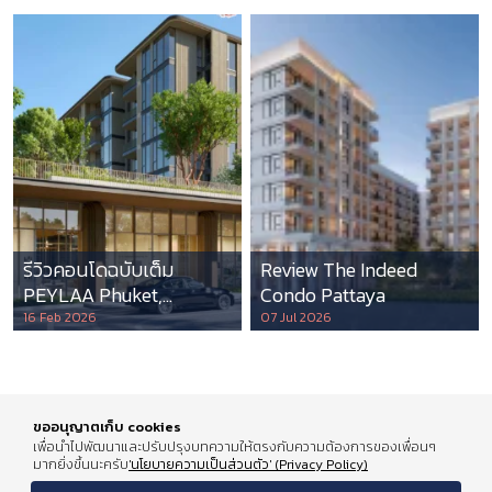
รีวิวคอนโดฉบับเต็ม
Review The Indeed
PEYLAA Phuket,
Condo Pattaya
Autograph Collection
16 Feb 2026
07 Jul 2026
Residences แห่งแรกใน
เอเชีย ที่บริหารโดย
Marriott International
ขออนุญาตเก็บ cookies
เพื่อนำไปพัฒนาและปรับปรุงบทความให้ตรงกับความต้องการของเพื่อนๆ
มากยิ่งขึ้นนะครับ
'นโยบายความเป็นส่วนตัว' (Privacy Policy)