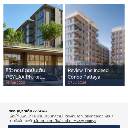
รีวิวคอนโดฉบับเต็ม
Review The Indeed
PEYLAA Phuket,
Condo Pattaya
Autograph Collection
16 Feb 2026
07 Jul 2026
Residences แห่งแรกใน
เอเชีย ที่บริหารโดย
Marriott International
ขออนุญาตเก็บ cookies
เพื่อนำไปพัฒนาและปรับปรุงบทความให้ตรงกับความต้องการของเพื่อนๆ
มากยิ่งขึ้นนะครับ
'นโยบายความเป็นส่วนตัว' (Privacy Policy)