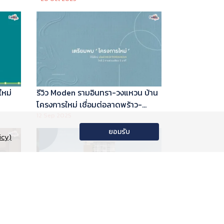
ใหม่
รีวิว Moden รามอินทรา-วงแหวน บ้าน
โครงการใหม่ เชื่อมต่อลาดพร้าว-
พระราม 9
12 Sep 2025
ยอมรับ
icy)
อนโด
รีวิว Phyll Phahol 59 Station คอน
าลัย
โดใหม่ติดรถไฟฟ้า จาก Central