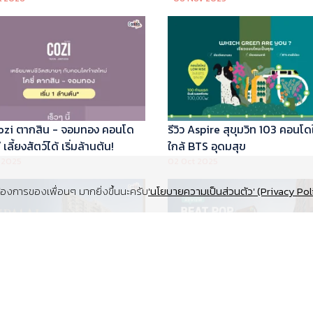
 Cozi ตากสิน - จอมทอง คอนโด
รีวิว Aspire สุขุมวิท 103 คอนโด
เลี้ยงสัตว์ได้ เริ่มล้านต้น!
ใกล้ BTS อุดมสุข
 2025
02 Oct 2025
งการของเพื่อนๆ มากยิ่งขึ้นนะครับ
'นโยบายความเป็นส่วนตัว' (Privacy Pol
Supalai Elite สุขุมวิท 39 คอนโด
รีวิว Beat Pop รัชดา-เกษตร ค
y ทำเล Super Prime ที่จอดรถ
Low Rise Pet Friendly ใกล้มห