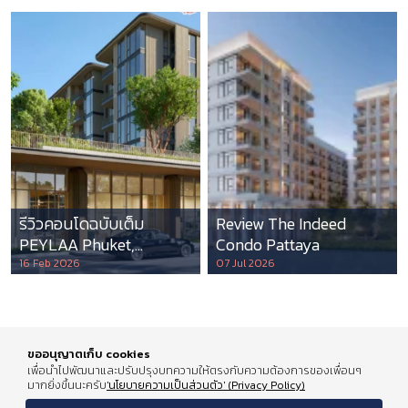
รีวิวคอนโดฉบับเต็ม
Review The Indeed
PEYLAA Phuket,
Condo Pattaya
Autograph Collection
16 Feb 2026
07 Jul 2026
Residences แห่งแรกใน
เอเชีย ที่บริหารโดย
Marriott International
ขออนุญาตเก็บ cookies
เพื่อนำไปพัฒนาและปรับปรุงบทความให้ตรงกับความต้องการของเพื่อนๆ
มากยิ่งขึ้นนะครับ
'นโยบายความเป็นส่วนตัว' (Privacy Policy)