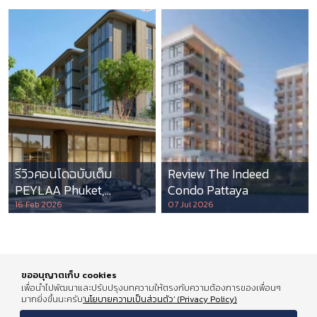
รีวิวคอนโดฉบับเต็ม
Review The Indeed
PEYLAA Phuket,
Condo Pattaya
Autograph Collection
16 Feb 2026
07 Jul 2026
Residences แห่งแรกใน
เอเชีย ที่บริหารโดย
Marriott International
ขออนุญาตเก็บ cookies
เพื่อนำไปพัฒนาและปรับปรุงบทความให้ตรงกับความต้องการของเพื่อนๆ
มากยิ่งขึ้นนะครับ
'นโยบายความเป็นส่วนตัว' (Privacy Policy)