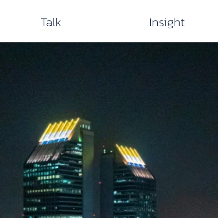
Talk
Insight