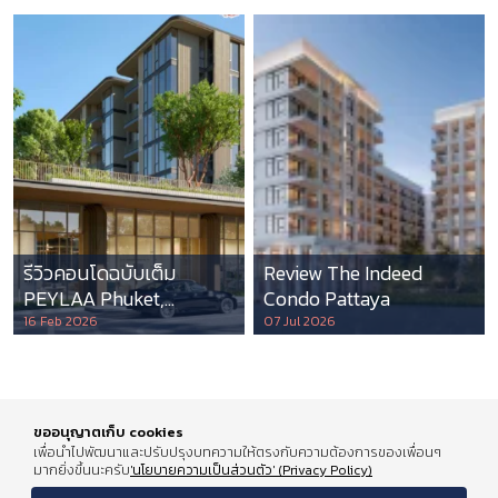
รีวิวคอนโดฉบับเต็ม
Review The Indeed
PEYLAA Phuket,
Condo Pattaya
Autograph Collection
16 Feb 2026
07 Jul 2026
Residences แห่งแรกใน
เอเชีย ที่บริหารโดย
Marriott International
ขออนุญาตเก็บ cookies
เพื่อนำไปพัฒนาและปรับปรุงบทความให้ตรงกับความต้องการของเพื่อนๆ
มากยิ่งขึ้นนะครับ
'นโยบายความเป็นส่วนตัว' (Privacy Policy)