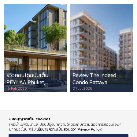
รีวิวคอนโดฉบับเต็ม
Review The Indeed
PEYLAA Phuket,
Condo Pattaya
Autograph Collection
16 Feb 2026
07 Jul 2026
Residences แห่งแรกใน
เอเชีย ที่บริหารโดย
Marriott International
ขออนุญาตเก็บ cookies
เพื่อนำไปพัฒนาและปรับปรุงบทความให้ตรงกับความต้องการของเพื่อนๆ
มากยิ่งขึ้นนะครับ
'นโยบายความเป็นส่วนตัว' (Privacy Policy)