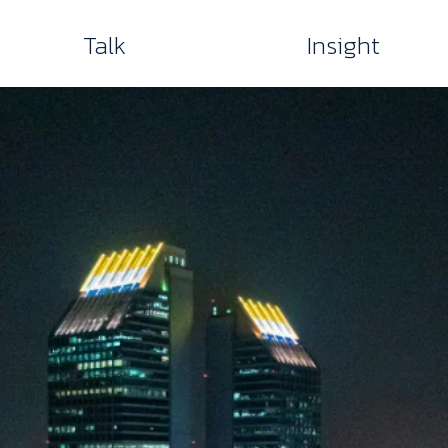
Talk
Insight