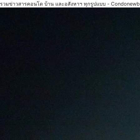
รวมข่าวสารคอนโด บ้าน และอสังหาฯ ทุกรูปแบบ - Condonewb