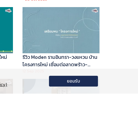
ใหม่
รีวิว Moden รามอินทรา-วงแหวน บ้าน
โครงการใหม่ เชื่อมต่อลาดพร้าว-
พระราม 9
12 Sep 2025
ยอมรับ
icy)
อนโด
รีวิว Phyll Phahol 59 Station คอน
าลัย
โดใหม่ติดรถไฟฟ้า จาก Central