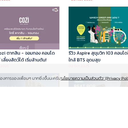
 Cozi ตากสิน - จอมทอง คอนโด
รีวิว Aspire สุขุมวิท 103 คอนโด
เลี้ยงสัตว์ได้ เริ่มล้านต้น!
ใกล้ BTS อุดมสุข
 2025
02 Oct 2025
งการของเพื่อนๆ มากยิ่งขึ้นนะครับ
'นโยบายความเป็นส่วนตัว' (Privacy Pol
Supalai Elite สุขุมวิท 39 คอนโด
รีวิว Beat Pop รัชดา-เกษตร ค
y ทำเล Super Prime ที่จอดรถ
Low Rise Pet Friendly ใกล้มห