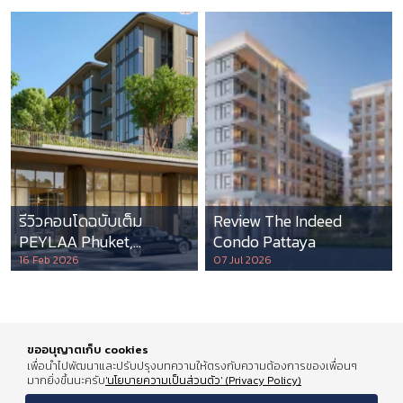
รีวิวคอนโดฉบับเต็ม
Review The Indeed
PEYLAA Phuket,
Condo Pattaya
Autograph Collection
16 Feb 2026
07 Jul 2026
Residences แห่งแรกใน
เอเชีย ที่บริหารโดย
Marriott International
ขออนุญาตเก็บ cookies
เพื่อนำไปพัฒนาและปรับปรุงบทความให้ตรงกับความต้องการของเพื่อนๆ
มากยิ่งขึ้นนะครับ
'นโยบายความเป็นส่วนตัว' (Privacy Policy)