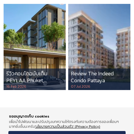
รีวิวคอนโดฉบับเต็ม
Review The Indeed
PEYLAA Phuket,
Condo Pattaya
Autograph Collection
16 Feb 2026
07 Jul 2026
Residences แห่งแรกใน
เอเชีย ที่บริหารโดย
Marriott International
ขออนุญาตเก็บ cookies
เพื่อนำไปพัฒนาและปรับปรุงบทความให้ตรงกับความต้องการของเพื่อนๆ
มากยิ่งขึ้นนะครับ
'นโยบายความเป็นส่วนตัว' (Privacy Policy)