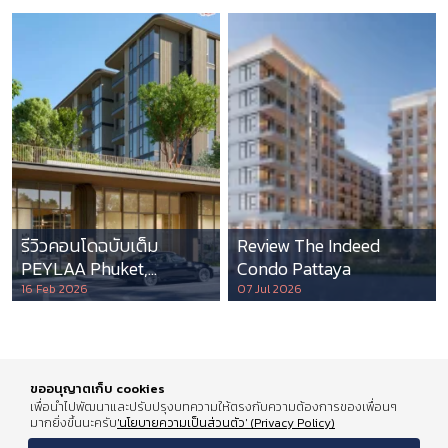
รีวิวคอนโดฉบับเต็ม
Review The Indeed
PEYLAA Phuket,
Condo Pattaya
Autograph Collection
16 Feb 2026
07 Jul 2026
Residences แห่งแรกใน
เอเชีย ที่บริหารโดย
Marriott International
ขออนุญาตเก็บ cookies
เพื่อนำไปพัฒนาและปรับปรุงบทความให้ตรงกับความต้องการของเพื่อนๆ
มากยิ่งขึ้นนะครับ
'นโยบายความเป็นส่วนตัว' (Privacy Policy)