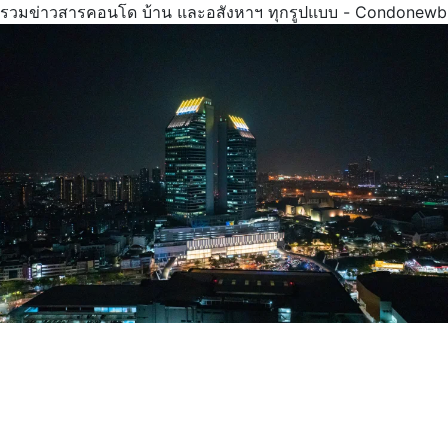
รวมข่าวสารคอนโด บ้าน และอสังหาฯ ทุกรูปแบบ - Condonewb