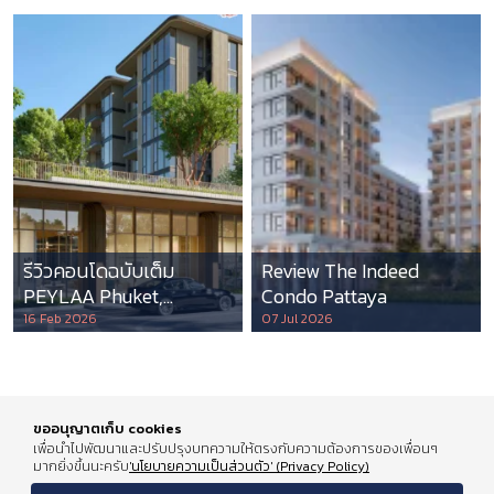
รีวิวคอนโดฉบับเต็ม
Review The Indeed
PEYLAA Phuket,
Condo Pattaya
Autograph Collection
16 Feb 2026
07 Jul 2026
Residences แห่งแรกใน
เอเชีย ที่บริหารโดย
Marriott International
ขออนุญาตเก็บ cookies
เพื่อนำไปพัฒนาและปรับปรุงบทความให้ตรงกับความต้องการของเพื่อนๆ
มากยิ่งขึ้นนะครับ
'นโยบายความเป็นส่วนตัว' (Privacy Policy)