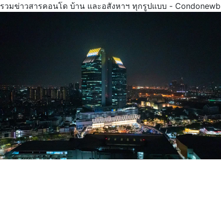
รวมข่าวสารคอนโด บ้าน และอสังหาฯ ทุกรูปแบบ - Condonewb