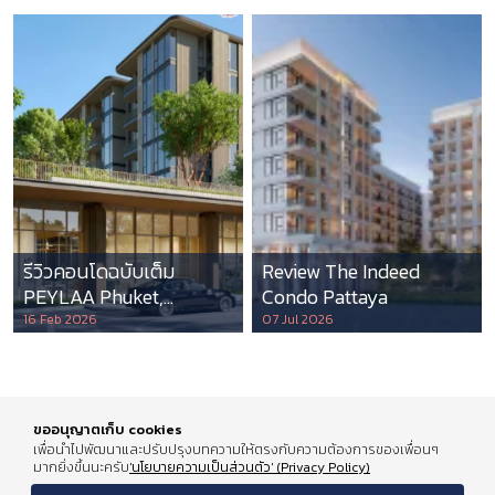
รีวิวคอนโดฉบับเต็ม
Review The Indeed
PEYLAA Phuket,
Condo Pattaya
Autograph Collection
16 Feb 2026
07 Jul 2026
Residences แห่งแรกใน
เอเชีย ที่บริหารโดย
Marriott International
ขออนุญาตเก็บ cookies
เพื่อนำไปพัฒนาและปรับปรุงบทความให้ตรงกับความต้องการของเพื่อนๆ
มากยิ่งขึ้นนะครับ
'นโยบายความเป็นส่วนตัว' (Privacy Policy)