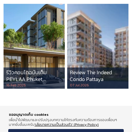
รีวิวคอนโดฉบับเต็ม
Review The Indeed
PEYLAA Phuket,
Condo Pattaya
Autograph Collection
16 Feb 2026
07 Jul 2026
Residences แห่งแรกใน
เอเชีย ที่บริหารโดย
Marriott International
ขออนุญาตเก็บ cookies
เพื่อนำไปพัฒนาและปรับปรุงบทความให้ตรงกับความต้องการของเพื่อนๆ
มากยิ่งขึ้นนะครับ
'นโยบายความเป็นส่วนตัว' (Privacy Policy)