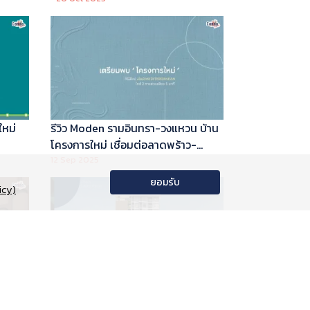
ใหม่
รีวิว Moden รามอินทรา-วงแหวน บ้าน
โครงการใหม่ เชื่อมต่อลาดพร้าว-
พระราม 9
12 Sep 2025
ยอมรับ
icy)
อนโด
รีวิว Phyll Phahol 59 Station คอน
าลัย
โดใหม่ติดรถไฟฟ้า จาก Central