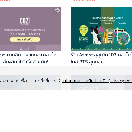
 Cozi ตากสิน - จอมทอง คอนโด
รีวิว Aspire สุขุมวิท 103 คอนโด
เลี้ยงสัตว์ได้ เริ่มล้านต้น!
ใกล้ BTS อุดมสุข
 2025
02 Oct 2025
งการของเพื่อนๆ มากยิ่งขึ้นนะครับ
'นโยบายความเป็นส่วนตัว' (Privacy Pol
Supalai Elite สุขุมวิท 39 คอนโด
รีวิว Beat Pop รัชดา-เกษตร ค
y ทำเล Super Prime ที่จอดรถ
Low Rise Pet Friendly ใกล้มห